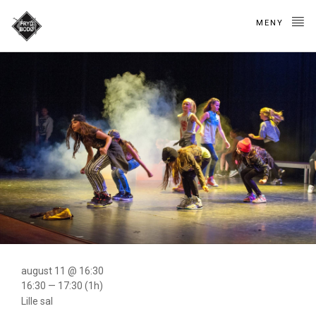
MENY
Rookie crew (6. – 8.
klasse)
august 11 @ 16:30
16:30 — 17:30
(1h)
Lille sal