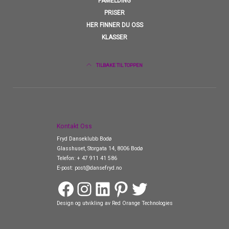
PÅMELDING
PRISER
HER FINNER DU OSS
KLASSER
TILBAKE TIL TOPPEN
Kontakt Oss
Fryd Danseklubb Bodø
Glasshuset, Storgata 14, 8006 Bodø
Telefon:
+ 47 911 41 586
E-post:
post@dansefryd.no
Facebook
Instagram
LinkedIn
Pinterest
Twitter
Design og utvikling av
Red Orange Technologies