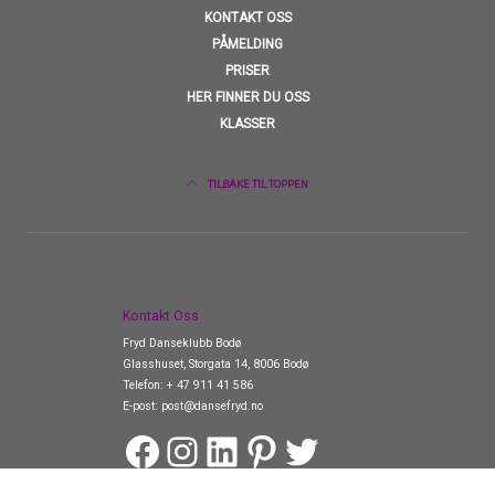
KONTAKT OSS
PÅMELDING
PRISER
HER FINNER DU OSS
KLASSER
TILBAKE TIL TOPPEN
Kontakt Oss
Fryd Danseklubb Bodø
Glasshuset, Storgata 14, 8006 Bodø
Telefon:
+ 47 911 41 586
E-post:
post@dansefryd.no
Facebook
Instagram
LinkedIn
Pinterest
Twitter
Design og utvikling av
Red Orange Technologies